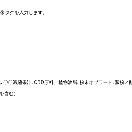
画像タグを入力します。
糖､〇〇濃縮果汁､CBD原料、植物油脂､粉末オブラート､澱粉／
豆を含む）