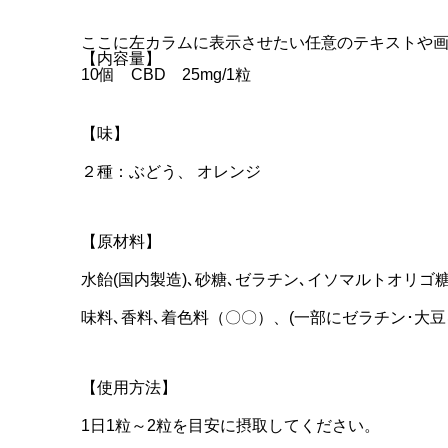
ここに左カラムに表示させたい任意のテキストや
【内容量】
10個 CBD 25mg/1粒
【味】
２種：ぶどう、 オレンジ
【原材料】
水飴(国内製造)､砂糖､ゼラチン､イソマルトオリゴ
味料､香料､着色料（〇〇）、(一部にゼラチン･大
【使用方法】
1日1粒～2粒を目安に摂取してください。